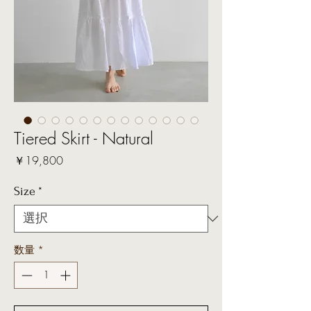
Tiered Skirt - Natural
価
￥19,800
格
Size
*
数量
*