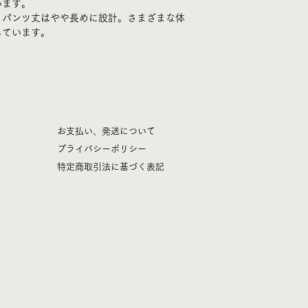
います。
３、ぬるま湯または
パンツ丈 105.5cm
、パンツ丈はやや長めに設計。さまざまな体
洗いしていただくこ
ウエスト 73.7cm
しています。
濯機で洗濯の際は、
ヒップ 103cm
へのダメージが軽減
股上 31.3cm
股下 74.2cm
裾幅 27.7cm
L
パンツ丈 109.5cm
​お支払い、発送について
ウエスト 76.7cm
プライバシーポリシー
ヒップ 105cm
特定商取引法に基づく表記
股上 32.3cm
股下 77.2cm
裾幅 28cm
※製品染めなので多
モデル 158cm / X