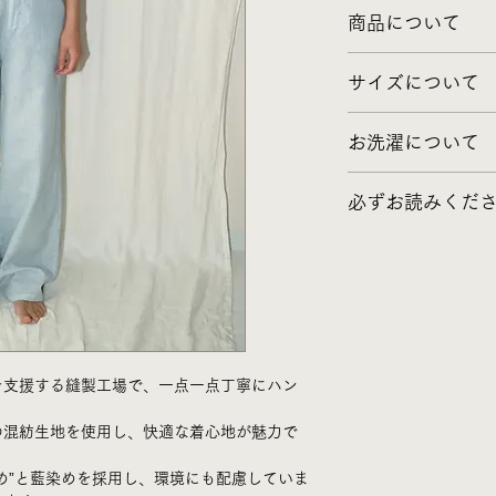
商品について
生地 - リネン65%,
サイズについて
染め - ベンガラ染め 
XS
お洗濯について
パンツ丈 100.5cm
生産 - ナタム, 南イ
ウエスト 69.7cm
土を原料にしたベン
ヒップ 98cm
必ずお読みくだ
染めていますので、
股上 29.3cm
だくためにも洗濯の
股下 71.2cm
こちらの商品はベン
えします。
裾幅 26.8cm
化学染料と違って少
１、藍は酸性やアル
合がございますので
るので中性洗剤を使
S
ベンガラ染めの優し
陰干しにしてくださ
パンツ丈 102.5cm
ウエスト 71.7cm
２、シミや汚れが付
ヒップ 100cm
を支援する縫製工場で、一点一点丁寧にハン
に水または石鹸水な
股上 30.3cm
ィッシュなどで上か
股下 72.2cm
の混紡生地を使用し、快適な着心地が魅力で
としてください。洗
裾幅 27.2cm
抜けの原因となりま
め”と藍染めを採用し、環境にも配慮していま
M