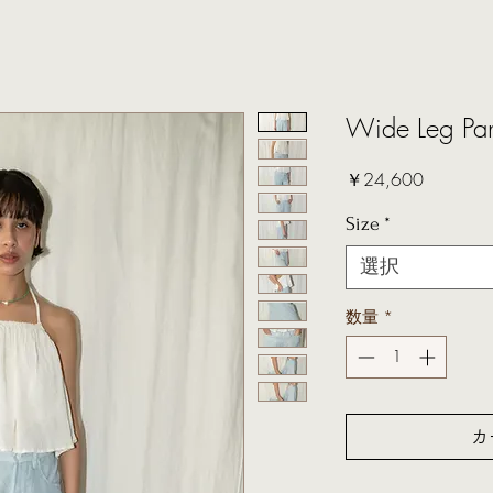
Wide Leg Pan
価
￥24,600
格
Size
*
選択
数量
*
カ