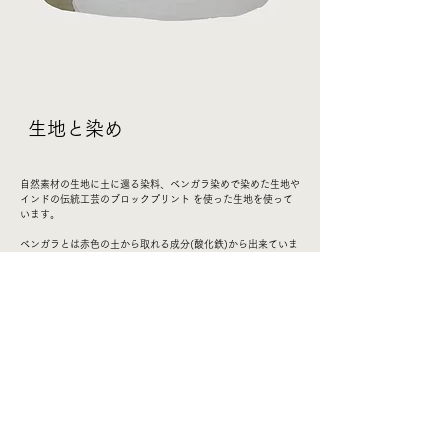
​生地と染め
​自然素材の生地に土に還る染料、ベンガラ染めで染めた生地や
インドの伝統工芸のブロックプリント を使った生地を使って
います。
ベンガラとは赤色の土から取れる成分(酸化鉄)から出来ていま
す。
土壌にて分解される成分で作られているので排水面も安心で
す。
​もっと読む